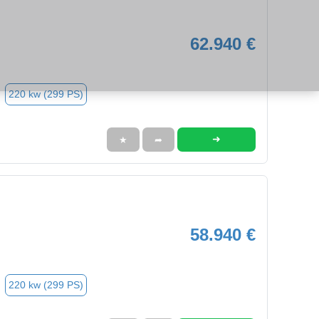
62.940 €
220 kw (299 PS)
➜
★
➦
58.940 €
220 kw (299 PS)