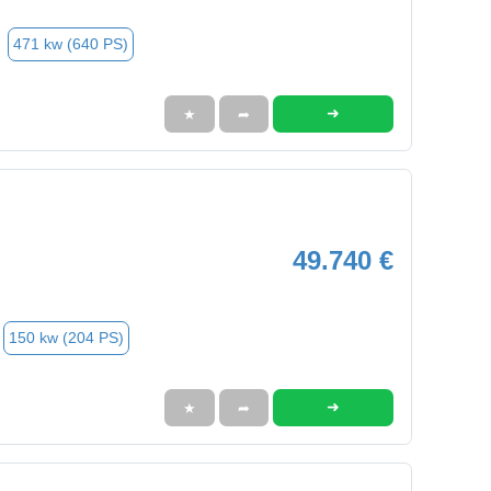
471 kw (640 PS)
➜
★
➦
49.740 €
150 kw (204 PS)
➜
★
➦