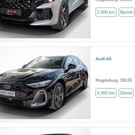
2.900 km
Benzin
Audi A5
Magdeburg, 39126
4.900 km
Diesel