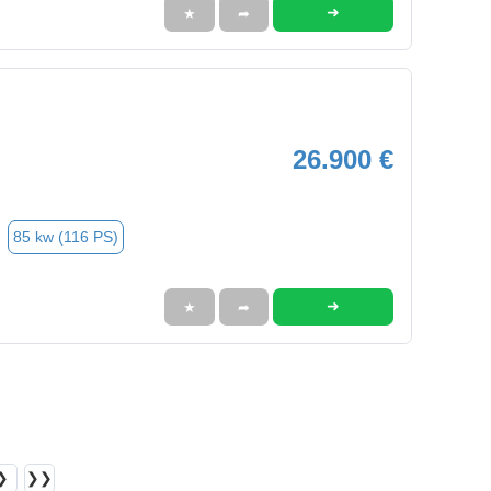
➜
★
➦
26.900 €
85 kw (116 PS)
➜
★
➦
❯
❯❯