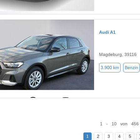
Audi A1
Magdeburg, 39116
3.900 km
Benzin
1 - 10 von 456
1
2
3
4
5