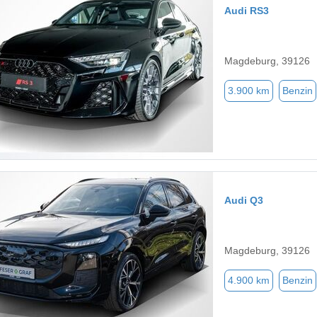
Audi RS3
Magdeburg, 39126
3.900 km
Benzin
Audi Q3
Magdeburg, 39126
4.900 km
Benzin