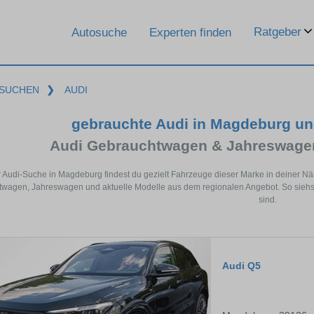
Ratgeber
Autosuche
Experten finden
SUCHEN
❯
AUDI
gebrauchte Audi in Magdeburg u
Audi Gebrauchtwagen & Jahreswagen
r Audi-Suche in Magdeburg findest du gezielt Fahrzeuge dieser Marke in deiner N
wagen, Jahreswagen und aktuelle Modelle aus dem regionalen Angebot. So siehst
sind.
Audi Q5