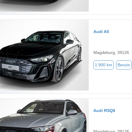
Audi A5
Magdeburg, 39126
1.900 km
Benzin
Audi RSQ8
Magdeburg, 39126