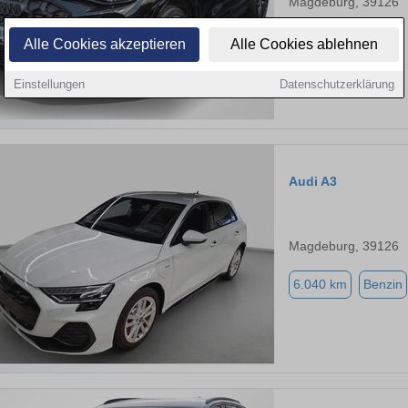
Magdeburg, 39126
7.181 km
Diesel
Alle Cookies akzeptieren
Alle Cookies ablehnen
Einstellungen
Datenschutzerklärung
Audi A3
Magdeburg, 39126
6.040 km
Benzin