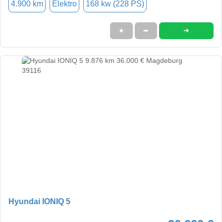
4.900 km
Elektro
168 kw (228 PS)
➜
★
➦
Hyundai IONIQ 5