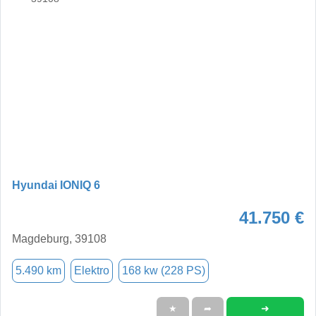
Hyundai IONIQ 6
41.750 €
Magdeburg, 39108
5.490 km
Elektro
168 kw (228 PS)
➜
★
➦