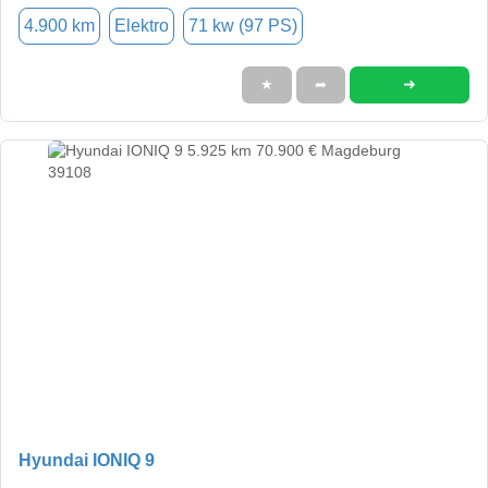
4.900 km
Elektro
71 kw (97 PS)
➜
★
➦
Hyundai IONIQ 9