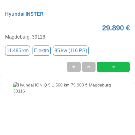
Hyundai INSTER
29.890 €
Magdeburg, 39116
11.485 km
Elektro
85 kw (116 PS)
➜
★
➦