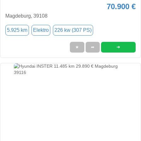
70.900 €
Magdeburg, 39108
5.925 km
Elektro
226 kw (307 PS)
➜
★
➦