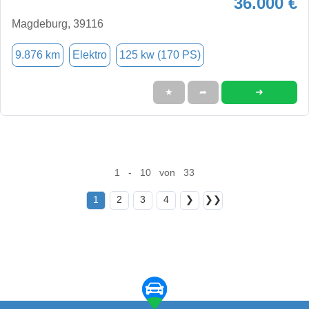
36.000 €
Magdeburg, 39116
9.876 km
Elektro
125 kw (170 PS)
➜
★
➦
1 - 10 von 33
1
2
3
4
❯
❯❯