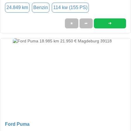
24.849 km
Benzin
114 kw (155 PS)
➜
★
➦
Ford Puma