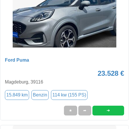
Ford Puma
23.528 €
Magdeburg, 39116
15.849 km
Benzin
114 kw (155 PS)
➜
★
➦