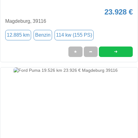
23.928 €
Magdeburg, 39116
12.885 km
Benzin
114 kw (155 PS)
➜
★
➦