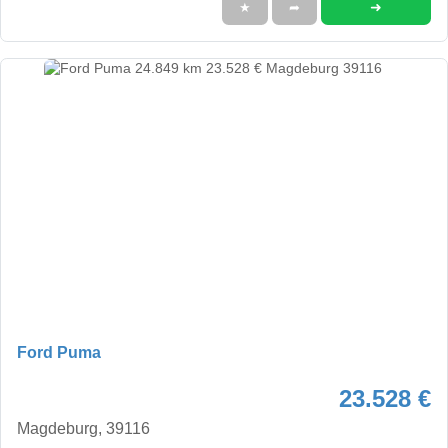
➜
★
➦
Ford Puma
23.528 €
Magdeburg, 39116