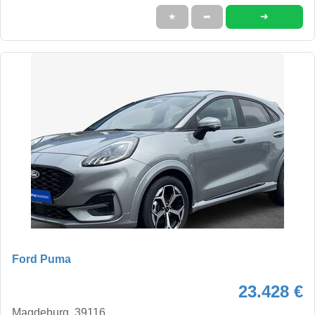
➜
★
➦
Ford Puma
23.428 €
Magdeburg, 39116