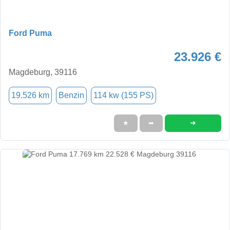
Ford Puma
23.926 €
Magdeburg, 39116
19.526 km
Benzin
114 kw (155 PS)
➜
★
➦