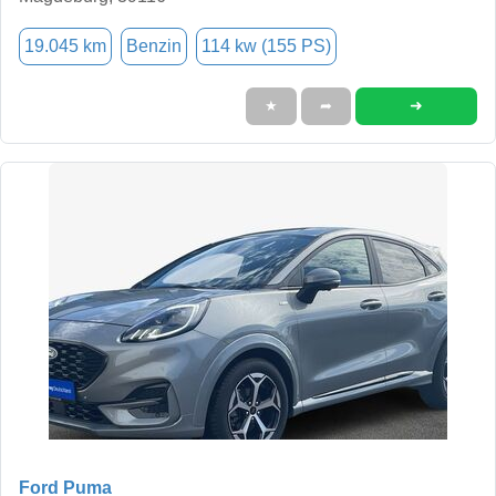
19.045 km
Benzin
114 kw (155 PS)
➜
★
➦
Ford Puma