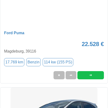
Ford Puma
22.528 €
Magdeburg, 39116
17.769 km
Benzin
114 kw (155 PS)
➜
★
➦