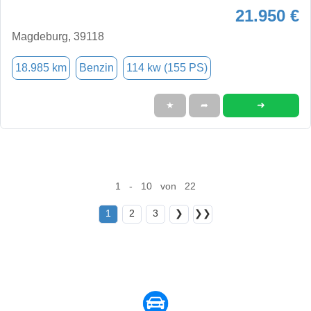
21.950 €
Magdeburg, 39118
18.985 km
Benzin
114 kw (155 PS)
➜
★
➦
1 - 10 von 22
1
2
3
❯
❯❯