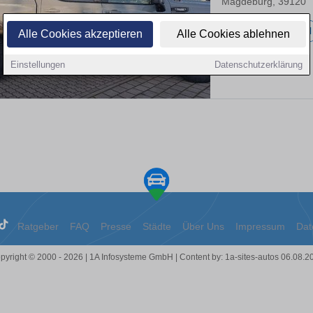
Magdeburg, 39120
16.000 km
Diesel
Alle Cookies akzeptieren
Alle Cookies ablehnen
Einstellungen
Datenschutzerklärung
Ratgeber
FAQ
Presse
Städte
Über Uns
Impressum
Dat
pyright © 2000 - 2026 | 1A Infosysteme GmbH | Content by: 1a-sites-autos 06.08.2