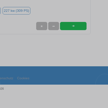
227 kw (309 PS)
➜
★
➦
enschutz
Cookies
026