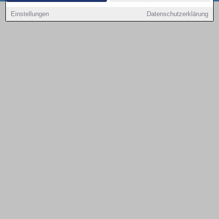
Copyright © 2000 - 2026 | 1A Infosysteme GmbH | Content by: 1a-sites-autos
Einstellungen
Datenschutzerklärung
09.08.2026