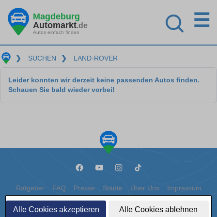
☰
Magdeburg
Automarkt
.de
Autos einfach finden
❯
SUCHEN
❯
LAND-ROVER
Leider konnten wir derzeit keine passenden Autos finden.
Schauen Sie bald wieder vorbei!
Ratgeber
FAQ
Presse
Städte
Über Uns
Impressum
Datenschutz
Cookies
Alle Cookies akzeptieren
Alle Cookies ablehnen