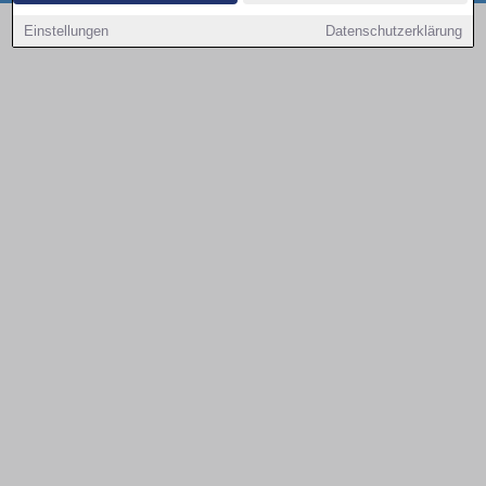
Copyright © 2000 - 2026 | 1A Infosysteme GmbH | Content by: 1a-sites-autos
Einstellungen
Datenschutzerklärung
09.08.2026