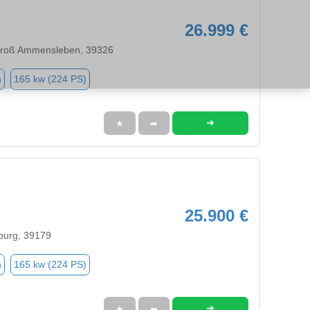
26.999 €
Groß Ammensleben, 39326
n
165 kw (224 PS)
➜
★
➦
25.900 €
burg, 39179
n
165 kw (224 PS)
➜
★
➦