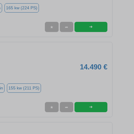
n
165 kw (224 PS)
➜
★
➦
14.490 €
in
155 kw (211 PS)
➜
★
➦