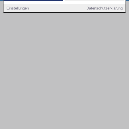
Copyright © 2000 - 2026 | 1A Infosysteme GmbH | Content by: 1a-sites-autos
Einstellungen
Datenschutzerklärung
09.08.2026