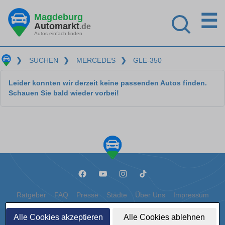
☰
Magdeburg
Automarkt
.de
Autos einfach finden
❯
SUCHEN
❯
MERCEDES
❯
GLE-350
Leider konnten wir derzeit keine passenden Autos finden.
Schauen Sie bald wieder vorbei!
Ratgeber
FAQ
Presse
Städte
Über Uns
Impressum
Datenschutz
Cookies
Alle Cookies akzeptieren
Alle Cookies ablehnen