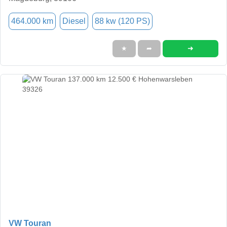
464.000 km
Diesel
88 kw (120 PS)
➜
★
➦
VW Touran