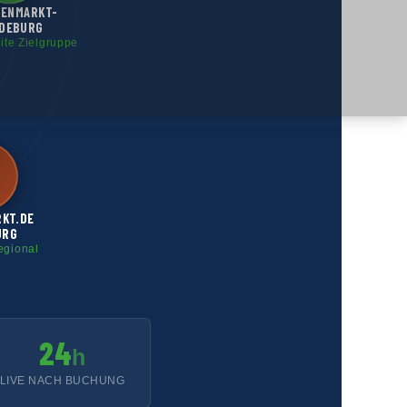
GENMARKT-
DEBURG
eite Zielgruppe
RKT.DE
URG
egional
24
h
LIVE NACH BUCHUNG