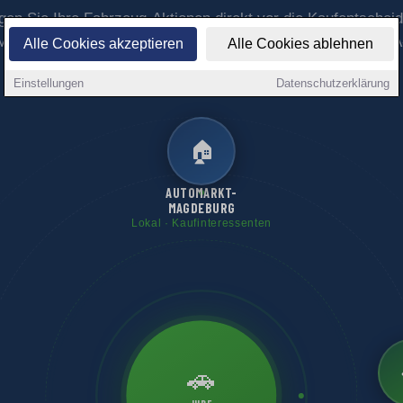
gen Sie Ihre Fahrzeug-Aktionen direkt vor die Kaufentscheid
Magdeburg – mit maximaler lokaler Sichtbarkeit über das 1A
Alle Cookies akzeptieren
Alle Cookies ablehnen
Portalnetzwerk.
Einstellungen
Datenschutzerklärung
🏠
AUTOMARKT-
MAGDEBURG
Lokal · Kaufinteressenten
🚗