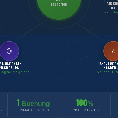
IHRE
ANZEI
PROMOTION
MAG
Lokal · Br
🌐
⭐
NLINEMARKT-
1A-AUTOMA
MAGDEBURG
MAGDEB
 Digital-Zielgruppe
National + R
1
100
Buchung
%
G
EINMALIG BUCHEN
LOKALER FOKUS