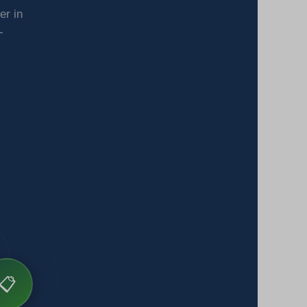
er in
-
📋