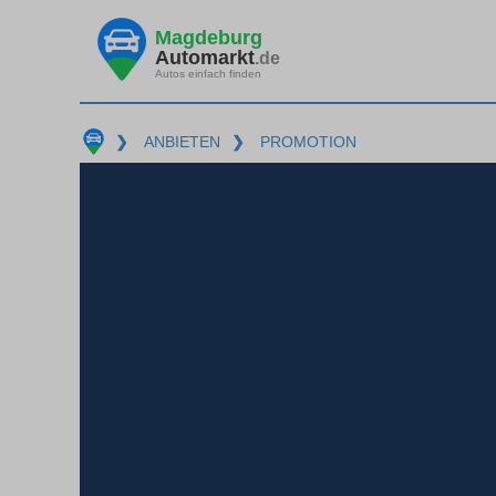
Magdeburg
Automarkt
.de
Autos einfach finden
❯
ANBIETEN
❯
PROMOTION