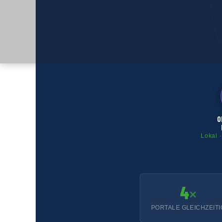
O
Lokal ·
4
×
PORTALE GLEICHZEITI