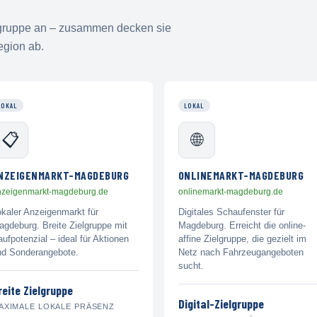
elgruppe an – zusammen decken sie
egion ab.
LOKAL
LOKAL
📋
🌐
NZEIGENMARKT-MAGDEBURG
ONLINEMARKT-MAGDEBURG
nzeigenmarkt-magdeburg.de
onlinemarkt-magdeburg.de
okaler Anzeigenmarkt für
Digitales Schaufenster für
gdeburg. Breite Zielgruppe mit
Magdeburg. Erreicht die online-
ufpotenzial – ideal für Aktionen
affine Zielgruppe, die gezielt im
nd Sonderangebote.
Netz nach Fahrzeugangeboten
sucht.
reite Zielgruppe
Digital-Zielgruppe
AXIMALE LOKALE PRÄSENZ