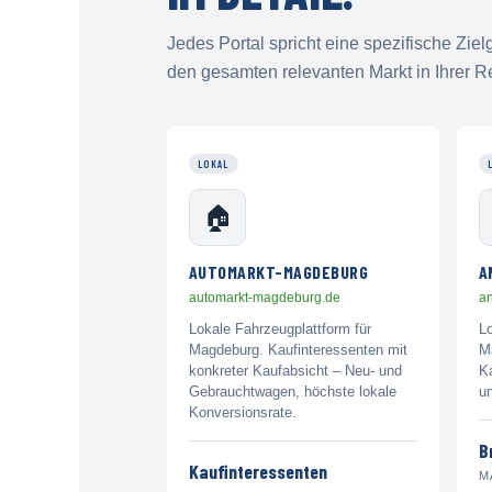
Jedes Portal spricht eine spezifische Zi
den gesamten relevanten Markt in Ihrer R
LOKAL
🏠
AUTOMARKT-MAGDEBURG
A
automarkt-magdeburg.de
a
Lokale Fahrzeugplattform für
L
Magdeburg. Kaufinteressenten mit
Ma
konkreter Kaufabsicht – Neu- und
Ka
Gebrauchtwagen, höchste lokale
u
Konversionsrate.
B
Kaufinteressenten
M