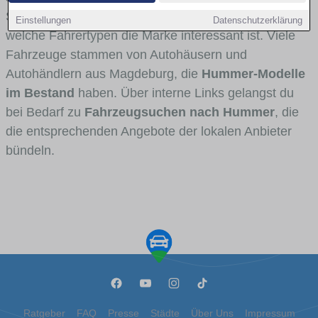
Stadt- und Umlandverkehr zu sehen sind und für
Einstellungen
Datenschutzerklärung
welche Fahrertypen die Marke interessant ist. Viele
Fahrzeuge stammen von Autohäusern und
Autohändlern aus Magdeburg, die
Hummer-Modelle
im Bestand
haben. Über interne Links gelangst du
bei Bedarf zu
Fahrzeugsuchen nach Hummer
, die
die entsprechenden Angebote der lokalen Anbieter
bündeln.
Ratgeber
FAQ
Presse
Städte
Über Uns
Impressum