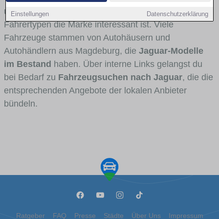
und Umlandverkehr zu sehen sind und für welche
Einstellungen
Datenschutzerklärung
Fahrertypen die Marke interessant ist. Viele
Fahrzeuge stammen von Autohäusern und
Autohändlern aus Magdeburg, die
Jaguar-Modelle
im Bestand
haben. Über interne Links gelangst du
bei Bedarf zu
Fahrzeugsuchen nach Jaguar
, die die
entsprechenden Angebote der lokalen Anbieter
bündeln.
Ratgeber
FAQ
Presse
Städte
Über Uns
Impressum