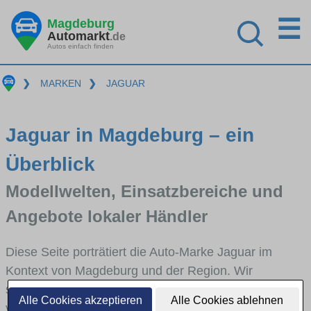
☰
Magdeburg
Automarkt
.de
Autos einfach finden
❯
MARKEN
❯
JAGUAR
Jaguar in Magdeburg – ein
Überblick
Modellwelten, Einsatzbereiche und
Angebote lokaler Händler
Diese Seite porträtiert die Auto-Marke Jaguar im
Kontext von Magdeburg und der Region. Wir
skizzieren, in welchen Fahrzeugklassen Jaguar stark
Alle Cookies akzeptieren
Alle Cookies ablehnen
vertreten ist, welche Modellreihen häufig im Stadt-