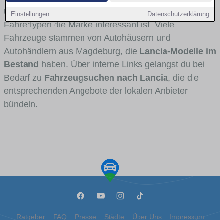
und Umlandverkehr zu sehen sind und für welche
Einstellungen
Datenschutzerklärung
Fahrertypen die Marke interessant ist. Viele
Fahrzeuge stammen von Autohäusern und
Autohändlern aus Magdeburg, die
Lancia-Modelle im
Bestand
haben. Über interne Links gelangst du bei
Bedarf zu
Fahrzeugsuchen nach Lancia
, die die
entsprechenden Angebote der lokalen Anbieter
bündeln.
Ratgeber
FAQ
Presse
Städte
Über Uns
Impressum