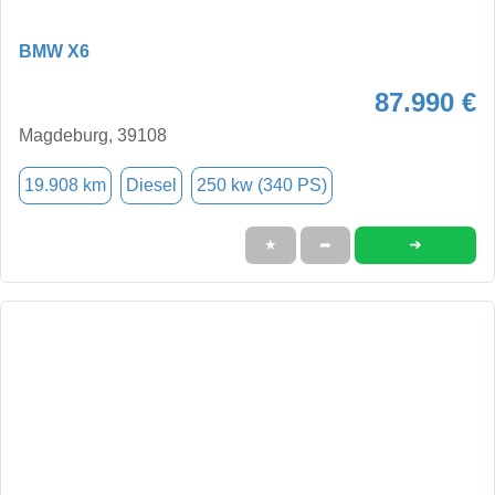
BMW X6
87.990 €
Magdeburg, 39108
19.908 km
Diesel
250 kw (340 PS)
➜
★
➦