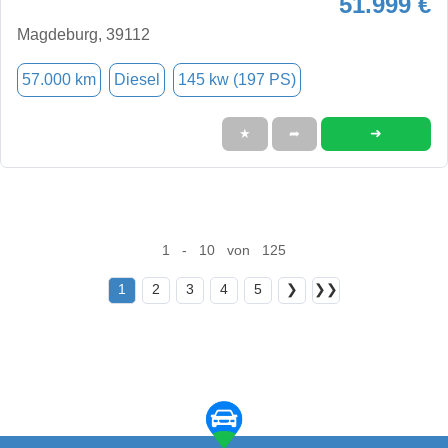
51.999 €
Magdeburg, 39112
57.000 km
Diesel
145 kw (197 PS)
➜
★
➦
1 - 10 von 125
1
2
3
4
5
❯
❯❯