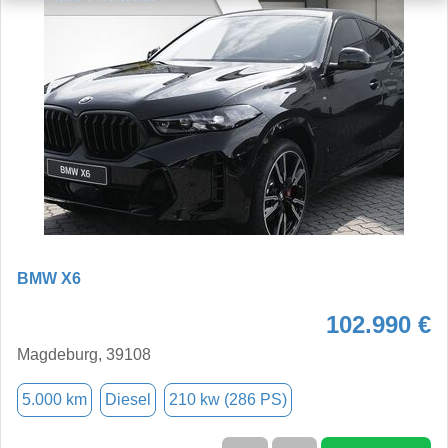
BMW X6
102.990 €
Magdeburg, 39108
5.000 km
Diesel
210 kw (286 PS)