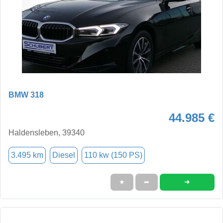
BMW 318
44.985 €
Haldensleben, 39340
3.495 km
Diesel
110 kw (150 PS)
➜
★
➦