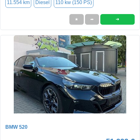
11.554 km
Diesel
110 kw (150 PS)
➜
★
➦
BMW 520