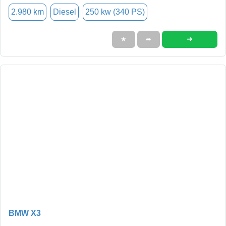
2.980 km
Diesel
250 kw (340 PS)
➜
★
➦
BMW X3