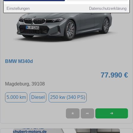
Einstellungen
Datenschutzerklärung
BMW M340d
77.990 €
Magdeburg, 39108
5.000 km
Diesel
250 kw (340 PS)
➜
★
➦