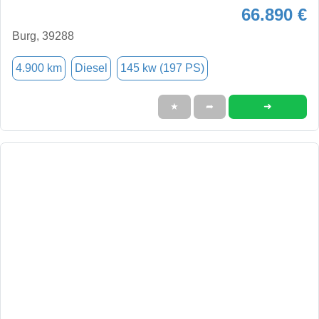
66.890 €
Burg, 39288
4.900 km
Diesel
145 kw (197 PS)
➜
★
➦