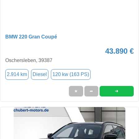
BMW 220 Gran Coupé
43.890 €
Oschersleben, 39387
2.914 km
Diesel
120 kw (163 PS)
➜
★
➦