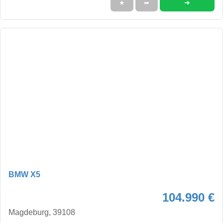
➜
★
➦
BMW X5
104.990 €
Magdeburg, 39108