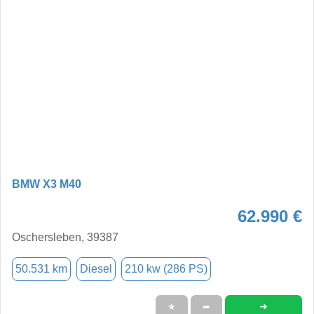
BMW X3 M40
62.990 €
Oschersleben, 39387
50.531 km
Diesel
210 kw (286 PS)
➜
★
➦