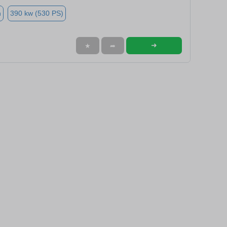
n
390 kw (530 PS)
➜
★
➦