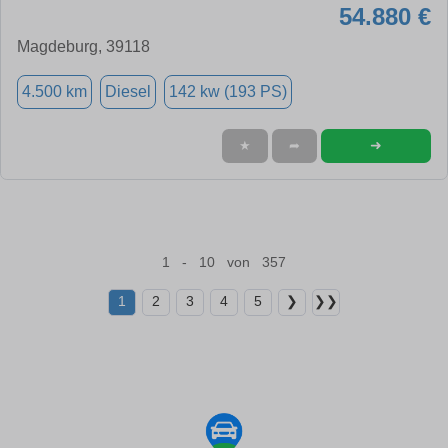
54.880 €
Magdeburg, 39118
4.500 km
Diesel
142 kw (193 PS)
➜
★
➦
1 - 10 von 357
1
2
3
4
5
❯
❯❯