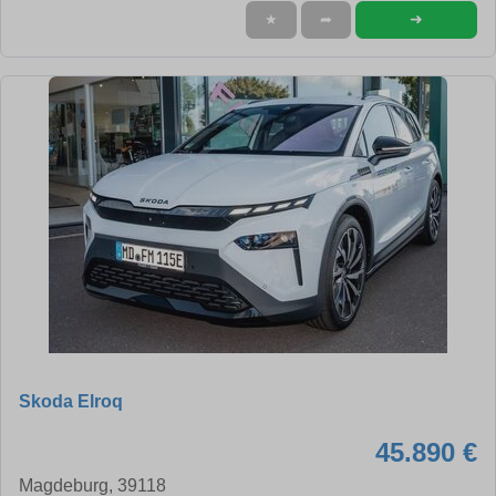
➜
★
➦
Skoda Elroq
45.890 €
Magdeburg, 39118