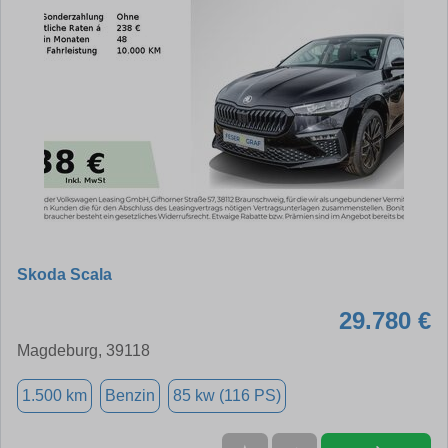
Skoda Scala
29.780 €
Magdeburg, 39118
1.500 km
Benzin
85 kw (116 PS)