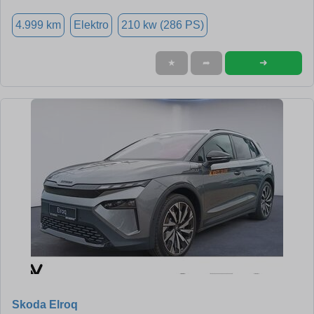
4.999 km
Elektro
210 kw (286 PS)
➜
★
➦
Skoda Elroq