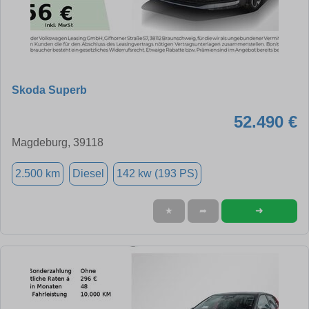
Skoda Superb
52.490 €
Magdeburg, 39118
2.500 km
Diesel
142 kw (193 PS)
➜
★
➦