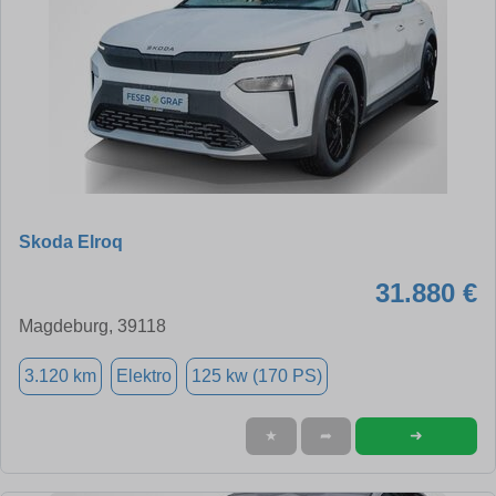
Skoda Elroq
31.880 €
Magdeburg, 39118
3.120 km
Elektro
125 kw (170 PS)
➜
★
➦