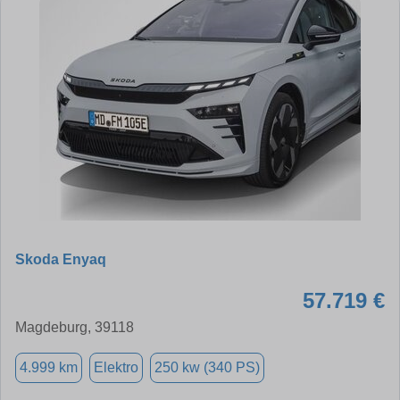
Skoda Enyaq
57.719 €
Magdeburg, 39118
4.999 km
Elektro
250 kw (340 PS)