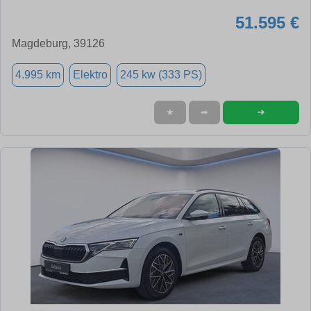
51.595 €
Magdeburg, 39126
4.995 km
Elektro
245 kw (333 PS)
➜
★
➦