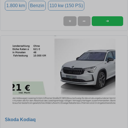
1.800 km
Benzin
110 kw (150 PS)
➜
★
➦
Skoda Kodiaq