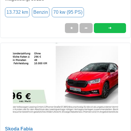
13.732 km
Benzin
70 kw (95 PS)
➜
★
➦
Skoda Fabia