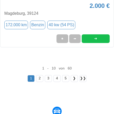
2.000 €
Magdeburg, 39124
172.000 km
Benzin
40 kw (54 PS)
➜
★
➦
1 - 10 von 60
1
2
3
4
5
❯
❯❯