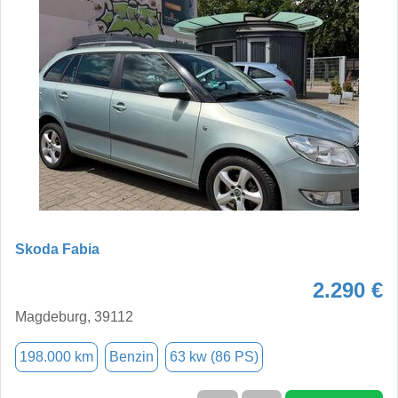
Skoda Fabia
2.290 €
Magdeburg, 39112
198.000 km
Benzin
63 kw (86 PS)