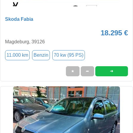
Skoda Fabia
18.295 €
Magdeburg, 39126
11.000 km
Benzin
70 kw (95 PS)
➜
★
➦