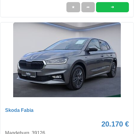
➜
★
➦
Skoda Fabia
20.170 €
Magdeburg, 39126