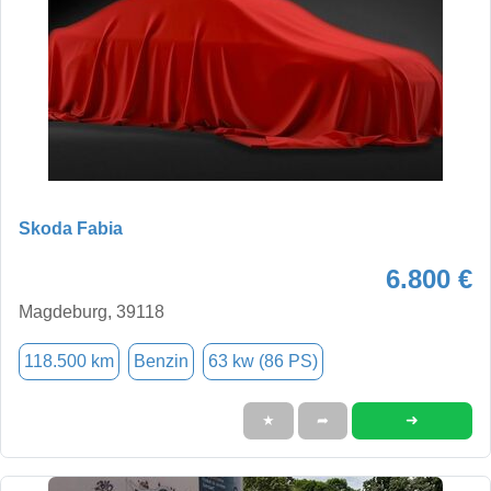
Skoda Fabia
6.800 €
Magdeburg, 39118
118.500 km
Benzin
63 kw (86 PS)
➜
★
➦