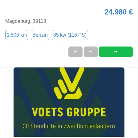
24.980 €
Magdeburg, 39118
1.500 km
Benzin
85 kw (116 PS)
➜
★
➦