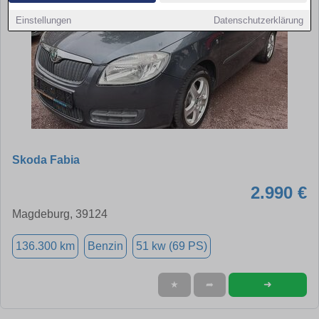
Einstellungen
Datenschutzerklärung
Skoda Fabia
2.990 €
Magdeburg, 39124
136.300 km
Benzin
51 kw (69 PS)
➜
★
➦