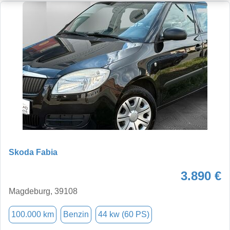
Skoda Fabia
3.890 €
Magdeburg, 39108
100.000 km
Benzin
44 kw (60 PS)