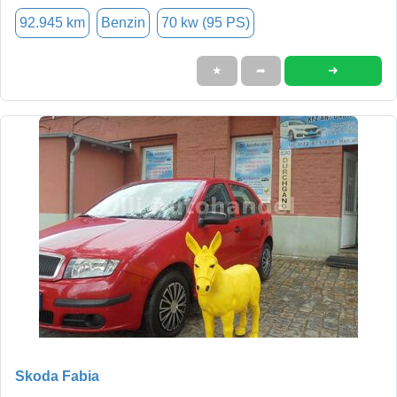
92.945 km
Benzin
70 kw (95 PS)
➜
★
➦
Skoda Fabia