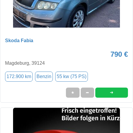
Skoda Fabia
790 €
Magdeburg, 39124
172.900 km
Benzin
55 kw (75 PS)
➜
★
➦