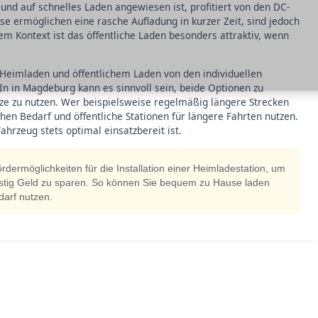
t und auf schnelles Laden angewiesen ist, profitiert von den DC-
se ermöglichen eine rasche Aufladung in kurzer Zeit, sind jedoch
em Kontext ist das öffentliche Laden besonders attraktiv, wenn
 Heimladen und öffentlichem Laden von den individuellen
 in Magdeburg kann es sinnvoll sein, beide Optionen zu
tze zu nutzen. Wer beispielsweise regelmäßig längere Strecken
hen Bedarf und öffentliche Stationen für längere Fahrten nutzen.
Fahrzeug stets optimal einsatzbereit ist.
dermöglichkeiten für die Installation einer Heimladestation, um
istig Geld zu sparen. So können Sie bequem zu Hause laden
darf nutzen.