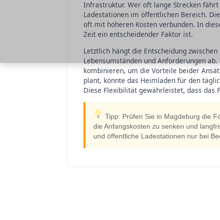
Infrastruktur. Wer oft lange Strecken fähr
Ladestationen im öffentlichen Bereich. Die
oft mit höheren Kosten verbunden. In dies
Zeit ein entscheidender Faktor ist.
Letztlich hängt die Entscheidung zwischen
Lebensumständen und Anforderungen ab. In
kombinieren, um die Vorteile beider Ansä
plant, könnte das Heimladen für den täglic
Diese Flexibilität gewährleistet, dass das 
Tipp: Prüfen Sie in Magdeburg die För
die Anfangskosten zu senken und langfr
und öffentliche Ladestationen nur bei Be