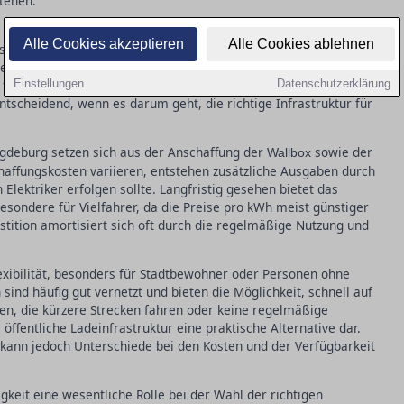
tehen.
s grundlegende Unterschiede zwischen AC- (Wechselstrom) und
Alle Cookies akzeptieren
Alle Cookies ablehnen
ist das AC-Laden über Heimladestationen besonders verbreitet,
ches Laden ausreicht. DC-Ladestationen bieten hingegen eine
l für öffentliche Ladestationen, wenn eine schnelle Aufladung
Einstellungen
Datenschutzerklärung
entscheidend, wenn es darum geht, die richtige Infrastruktur für
agdeburg setzen sich aus der Anschaffung der
sowie der
Wallbox
affungskosten variieren, entstehen zusätzliche Ausgaben durch
Elektriker erfolgen sollte. Langfristig gesehen bietet das
besondere für Vielfahrer, da die Preise pro kWh meist günstiger
vestition amortisiert sich oft durch die regelmäßige Nutzung und
exibilität, besonders für Stadtbewohner oder Personen ohne
sind häufig gut vernetzt und bieten die Möglichkeit, schnell auf
en, die kürzere Strecken fahren oder keine regelmäßige
öffentliche Ladeinfrastruktur eine praktische Alternative dar.
ann jedoch Unterschiede bei den Kosten und der Verfügbarkeit
gkeit eine wesentliche Rolle bei der Wahl der richtigen