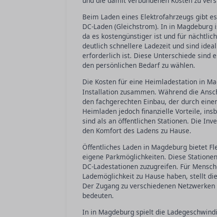
und die damit verbundenen Kosten zu vers
Beim Laden eines Elektrofahrzeugs gibt e
DC-Laden (Gleichstrom). In in Magdeburg 
da es kostengünstiger ist und für nächtli
deutlich schnellere Ladezeit und sind idea
erforderlich ist. Diese Unterschiede sind 
den persönlichen Bedarf zu wählen.
Die Kosten für eine Heimladestation in M
Installation zusammen. Während die Ansch
den fachgerechten Einbau, der durch einen 
Heimladen jedoch finanzielle Vorteile, ins
sind als an öffentlichen Stationen. Die In
den Komfort des Ladens zu Hause.
Öffentliches Laden in Magdeburg bietet Fl
eigene Parkmöglichkeiten. Diese Stationen 
DC-Ladestationen zuzugreifen. Für Mensch
Lademöglichkeit zu Hause haben, stellt die 
Der Zugang zu verschiedenen Netzwerken k
bedeuten.
In in Magdeburg spielt die Ladegeschwindi