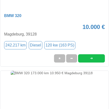
BMW 320
10.000 €
Magdeburg, 39128
242.217 km
Diesel
120 kw (163 PS)
➜
★
➦