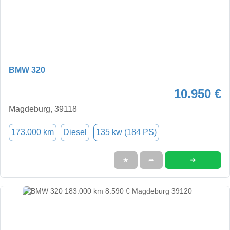
BMW 320
10.950 €
Magdeburg, 39118
173.000 km
Diesel
135 kw (184 PS)
➜
★
➦