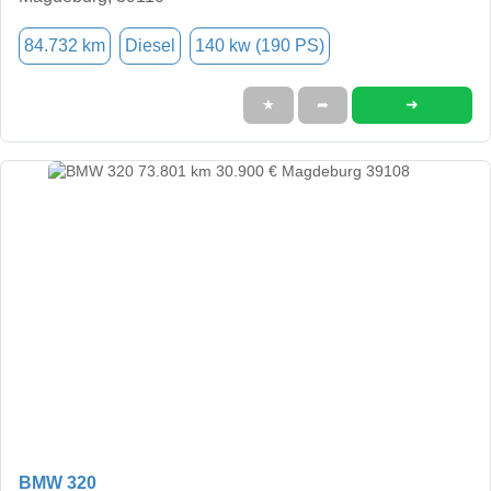
84.732 km
Diesel
140 kw (190 PS)
➜
★
➦
BMW 320