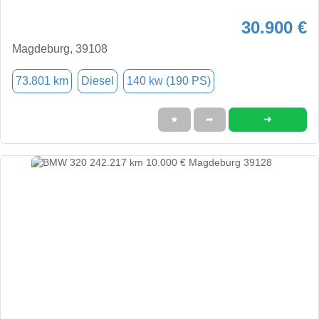
30.900 €
Magdeburg, 39108
73.801 km
Diesel
140 kw (190 PS)
➜
★
➦