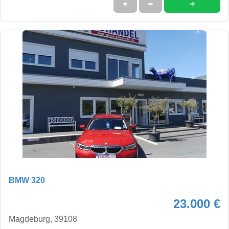
➜
★
➦
BMW 320
23.000 €
Magdeburg, 39108