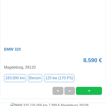
BMW 320
8.590 €
Magdeburg, 39120
183.000 km
Benzin
125 kw (170 PS)
➜
★
➦