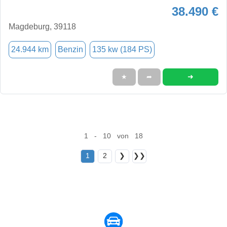
38.490 €
Magdeburg, 39118
24.944 km
Benzin
135 kw (184 PS)
➜
★
➦
1 - 10 von 18
1
2
❯
❯❯