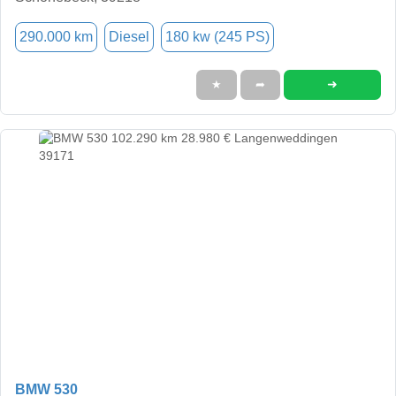
290.000 km
Diesel
180 kw (245 PS)
➜
★
➦
BMW 530