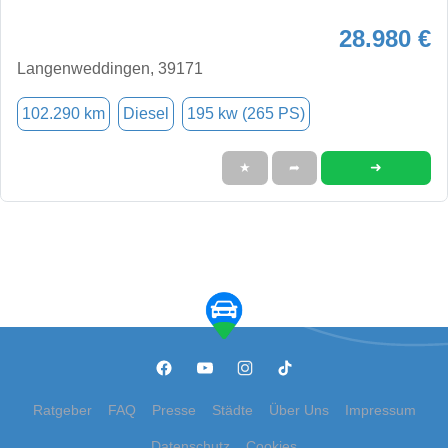
28.980 €
Langenweddingen, 39171
102.290 km
Diesel
195 kw (265 PS)
➜
★
➦
Ratgeber
FAQ
Presse
Städte
Über Uns
Impressum
Datenschutz
Cookies