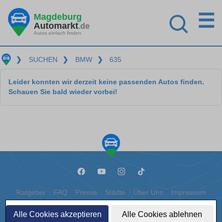
☰
Magdeburg
Automarkt
.de
Autos einfach finden
❯
SUCHEN
❯
BMW
❯
635
Leider konnten wir derzeit keine passenden Autos finden.
Schauen Sie bald wieder vorbei!
Ratgeber
FAQ
Presse
Städte
Über Uns
Impressum
Datenschutz
Cookies
Alle Cookies akzeptieren
Alle Cookies ablehnen