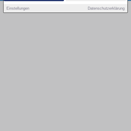
Copyright © 2000 - 2026 | 1A Infosysteme GmbH | Content by: 1a-sites-autos
Einstellungen
Datenschutzerklärung
09.08.2026