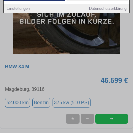
Einstellungen
Datenschutzerklärung
BMW X4 M
46.599 €
Magdeburg, 39116
52.000 km
Benzin
375 kw (510 PS)
➜
★
➦