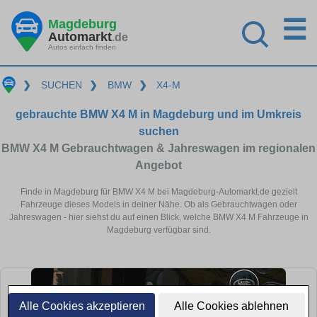
☰
Magdeburg
Automarkt
.de
Autos einfach finden
❯
SUCHEN
❯
BMW
❯
X4-M
gebrauchte BMW X4 M in Magdeburg und im Umkreis
suchen
BMW X4 M Gebrauchtwagen & Jahreswagen im regionalen
Angebot
Finde in Magdeburg für BMW X4 M bei Magdeburg-Automarkt.de gezielt
Fahrzeuge dieses Models in deiner Nähe. Ob als Gebrauchtwagen oder
Jahreswagen - hier siehst du auf einen Blick, welche BMW X4 M Fahrzeuge in
Magdeburg verfügbar sind.
Alle Cookies akzeptieren
Alle Cookies ablehnen